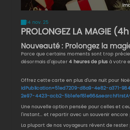
im
14 nov. 25
PROLONGEZ LA MAGIE (4h 
Nouveauté : Prolongez la magie
Parce que certains moments sont trop précie
désormais d'ajouter
4 heures de plus
à votre e
Offrez cette carte en plus d'une nuit pour Noël 
IdPublication=51ed7209-d8a9-4e82-a371-98
2e97-4423-acb2-5b1efef81e66&searchFirstAv
Une nouvelle option pensée pour celles et ceu
l'instant… et repartir avec un souvenir encore 
La plupart de nos voyageurs rêvent de rester