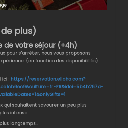
age
de plus)
 de votre séjour (+4h)
ux pour s'arrêter, nous vous proposons
xpérience. (en fonction des disponibilités).
ici :
https://reservation.elloha.com?
4ce1cb6ec9&culture=fr-FR&idoi=5b4b267a-
ailableDates=1&onlyGifts=1
x qui souhaitent savourer un peu plus
plus intense.
 plus longtemps…